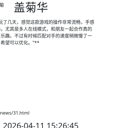
盖菊华
“玩了几天，感觉这款游戏的操作非常流畅，手感
游戏中的世界
棒。尤其是多人在线模式，和朋友一起合作真的
来不少惊喜。
有乐趣。不过有时候匹配对手的速度稍微慢了一
后乐趣无穷。
希望可以优化。”**
家！
2026-04-11 15:26:45