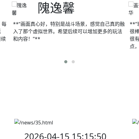
隗逸馨
，每
**“画面真心好，特别是战斗场景，感觉自己真的融
**
延
入了那个虚拟世界。希望后续可以增加更多的玩法
很
继续
和内容！”**
很
点，
2026-04-15 15:15:50