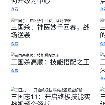
何升级为中心
查看
查
世
三国杀：神医妙手回春，战
场逆袭
查看
查
及
三国杀高顺：技能搭配之王
查看
查
三国志11：开启终极技能实
战视频全解析