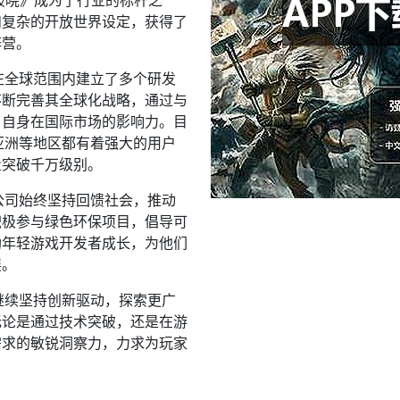
破晓》成为了行业的标杆之
和复杂的开放世界设定，获得了
阵营。
在全球范围内建立了多个研发
不断完善其全球化战略，通过与
了自身在国际市场的影响力。目
亚洲等地区都有着强大的用户
量突破千万级别。
公司始终坚持回馈社会，推动
积极参与绿色环保项目，倡导可
助年轻游戏开发者成长，为他们
展。
继续坚持创新驱动，探索更广
无论是通过技术突破，还是在游
需求的敏锐洞察力，力求为玩家