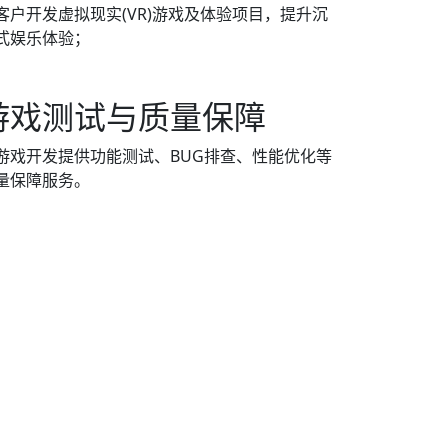
客户开发虚拟现实(VR)游戏及体验项目，提升沉
式娱乐体验；
游戏测试与质量保障
游戏开发提供功能测试、BUG排查、性能优化等
量保障服务。