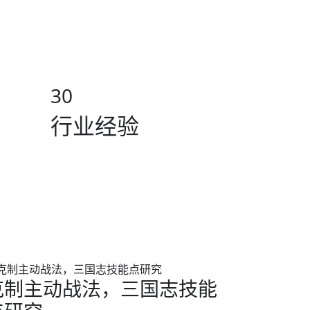
30
行业经验
克制主动战法，三国志技能