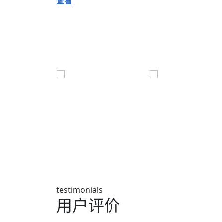
查看
testimonials
用户评价