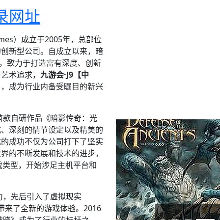
登录网址
ames）成立于2005年，总部位
的创新型公司。自成立以来，暗
神，致力于打造富有深度、创新
与艺术追求，
九游会·J9【中
角，成为行业内备受瞩目的新兴
首款自研作品《暗影传奇：光
式、深刻的情节设定以及精美的
戏的成功不仅为公司打下了坚实
业界的不断发展和技术的进步，
戏类型，开始涉足主机平台和
力，先后引入了虚拟现实
带来了全新的游戏体验。2016