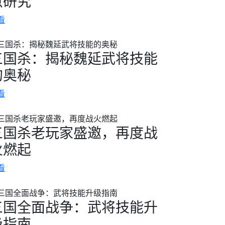
点研究
看
三国杀：揭秘魏延武将技能
的奥秘
看
三国杀老玩家盛邀，再度战
火燃起
看
三国全面战争：武将技能升
级指南