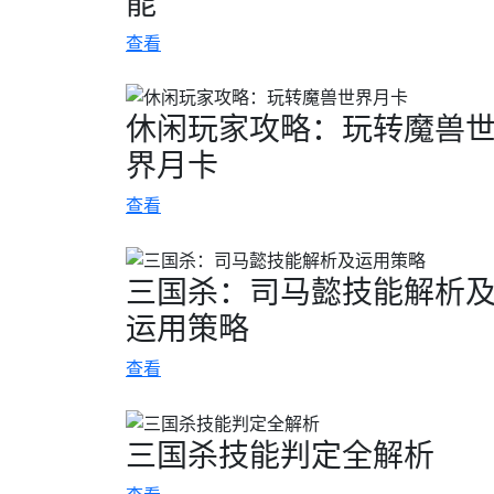
能
查看
休闲玩家攻略：玩转魔兽
界月卡
查看
三国杀：司马懿技能解析
运用策略
查看
三国杀技能判定全解析