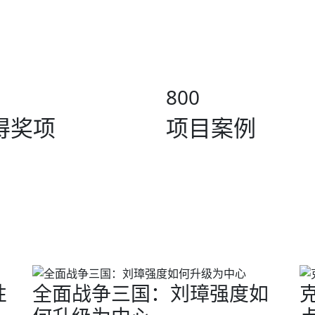
800
得奖项
项目案例
性
全面战争三国：刘璋强度如