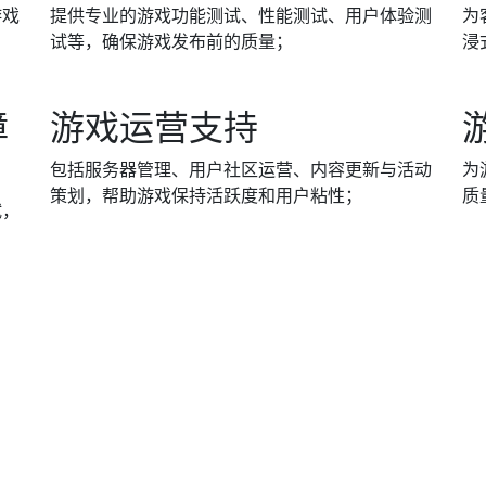
游戏
提供专业的游戏功能测试、性能测试、用户体验测
为
试等，确保游戏发布前的质量；
浸
障
游戏运营支持
包括服务器管理、用户社区运营、内容更新与活动
为
策划，帮助游戏保持活跃度和用户粘性；
质
试，