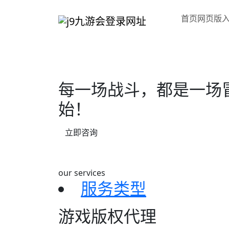
首页网页版
每一场战斗，都是一场
始！
立即咨询
our services
服务类型
游戏版权代理